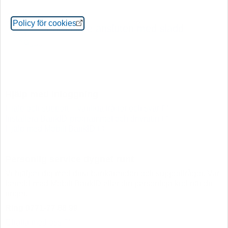
Öppnas i nytt fönster
Policy för cookies
Kortläsare ansluten med sladd
Hjälp med inloggning
Hjälp och support – vanliga frågor och
svar
Installera BankID-programmet och
drivrutin
Hjälp med Mobilt
BankID
Personlig service dygnet runt
Vi hjälper dig med dina bankärenden och supportfrågor. Var
beredd med Mobilt BankID eller din personliga kod när du
ringer.
Ring 0771-77 88 99
Chatta med
oss