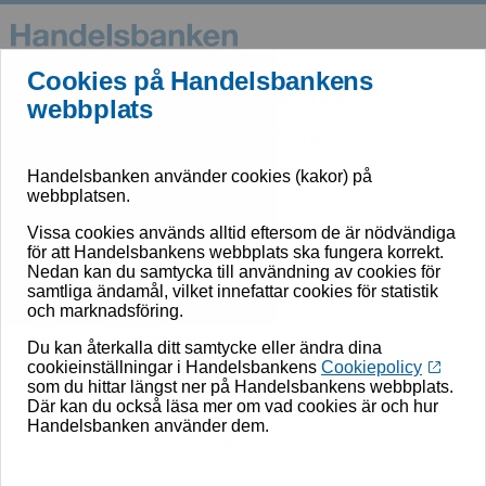
Cookies på Handelsbankens
webbplats
Logga in - Privat
Handelsbanken använder cookies (kakor) på
webbplatsen.
Mobilt BankID
Vissa cookies används alltid eftersom de är nödvändiga
för att Handelsbankens webbplats ska fungera korrekt.
Nedan kan du samtycka till användning av cookies för
samtliga ändamål, vilket innefattar cookies för statistik
och marknadsföring.
QR-läsare
Du kan återkalla ditt samtycke eller ändra dina
cookieinställningar i Handelsbankens
Cookiepolicy
som du hittar längst ner på Handelsbankens webbplats.
Där kan du också läsa mer om vad cookies är och hur
Handelsbanken använder dem.
Kortläsare utan sladd