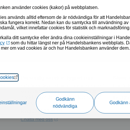
Kortläsare utan sladd
nken använder cookies (kakor) på webbplatsen.
ies används alltid eftersom de är nödvändiga för att Handelsb
ska fungera korrekt. Nedan kan du samtycka till användning av 
damål, vilket innefattar cookies för statistik och marknadsföring
Kortläsare ansluten med sladd
rkalla ditt samtycke eller ändra dina cookieinställningar i Han
icy
som du hittar längst ner på Handelsbankens webbplats. D
a mer om vad cookies är och hur Handelsbanken använder dem.
Öppnas i nytt fönster
cookies
Personlig service dygnet runt
Säker 
 och
Vi hjälper dig med dina bankärenden och
När du lo
supportfrågor. Var beredd med Mobilt
eget init
BankID eller din personliga kod när du
inloggni
Godkänn
inställningar
Godkänn 
ringer.
BankID.
nödvändiga
Ring 0771-77 88 99
Säkerhe
Chatta med
oss