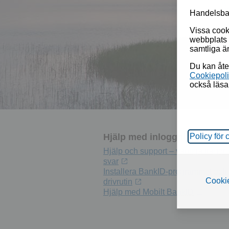
Handelsba
Vissa cook
webbplats 
samtliga än
Du kan åte
Cookiepol
också läs
Hjälp med inloggning
Policy för 
Hjälp och support – vanliga frågor
svar
Installera BankID-programmet och
Cookie
drivrutin
Hjälp med Mobilt
BankID