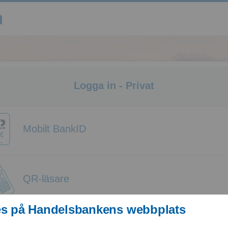
Logga in - Privat
Mobilt BankID
QR-läsare
s på Handelsbankens webbplats